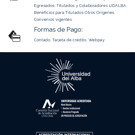
Egresados, Titulados y Colaboradores UDALBA.
Beneficios para Titulados Otros Orígenes.
Convenios vigentes.
Formas de Pago:
Contado, Tarjeta de crédito, Webpay