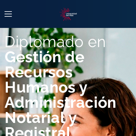
Diplomado en
Gestión de
Recursos
Humanos y
Administración
Notarial y
Registral